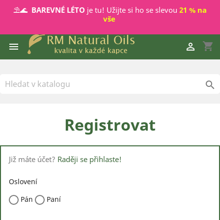
⛱️🌊
BAREVNÉ LÉTO
je tu! Užijte si ho se slevou
21 % na
vše
shopping_cart



Registrovat
Již máte účet?
Raději se přihlaste!
Oslovení
Pán
Paní