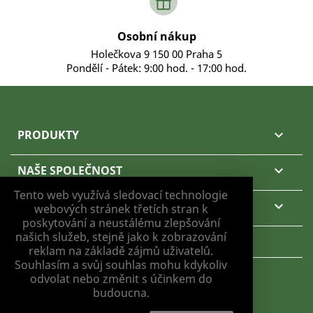
Osobní nákup
Holečkova 9 150 00 Praha 5
Pondělí - Pátek: 9:00 hod. - 17:00 hod.
PRODUKTY

NAŠE SPOLEČNOST

Tento web využívá sledovací technologie
VÁŠ ÚČET

webových stránek třetích stran k
poskytování a neustálému zlepšování
našich služeb, stejně jako k zobrazování
KONTAKTNÍ ÚDAJE
reklam na základě zájmů uživatelů.
Souhlasím a svůj souhlas mohu kdykoliv
odvolat nebo změnit s účinkem do
budoucna.