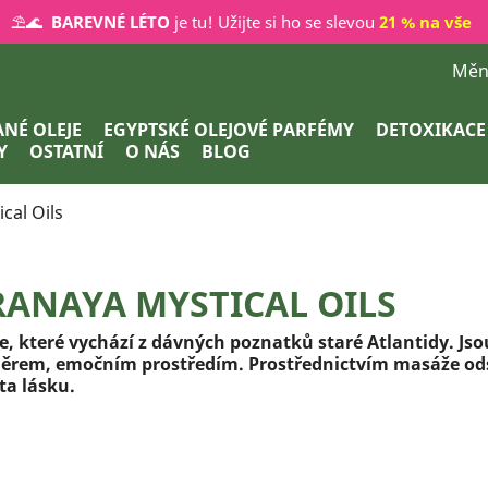
⛱️🌊
BAREVNÉ LÉTO
je tu! Užijte si ho se slevou
21 % na vše
Měn
NÉ OLEJE
EGYPTSKÉ OLEJOVÉ PARFÉMY
DETOXIKACE
Y
OSTATNÍ
O NÁS
BLOG
cal Oils
RANAYA MYSTICAL OILS
e, které vychází z dávných poznatků staré Atlantidy.
Jso
ěrem, emočním prostředím. Prostřednictvím masáže odstr
ta lásku.