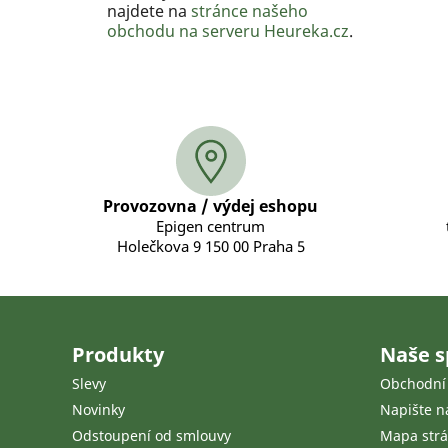
najdete na
stránce našeho
obchodu na serveru Heureka.cz
.
Provozovna / výdej eshopu
Epigen centrum
Holečkova 9 150 00 Praha 5
Produkty
Naše s
Slevy
Obchodní
Novinky
Napište 
Odstoupení od smlouvy
Mapa str