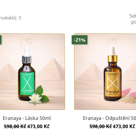
Se
roduktů: 3
po
-21%
Eranaya - Láska 50ml
Eranaya - Odpuštění 5
Běžná
Cena
Běžná
Cena
598,00 Kč
473,00 Kč
598,00 Kč
473,00 Kč
cena
cena