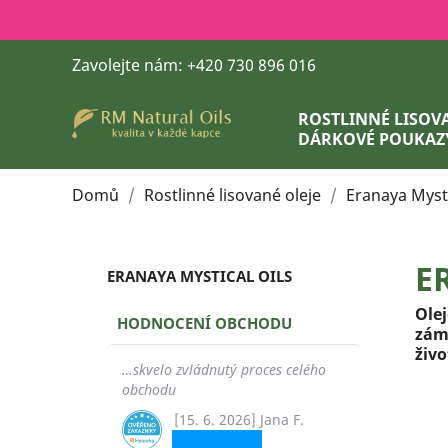
Zavolejte nám:
+420 730 896 016
ROSTLINNÉ LISOVA
DÁRKOVÉ POUKAZ
Domů
Rostlinné lisované oleje
Eranaya Mysti
E
ERANAYA MYSTICAL OILS
Olej
HODNOCENÍ OBCHODU
zám
živo
…skvelo zvládnutý proces celého
obchodu
[15. 6. 2026] Jana F.