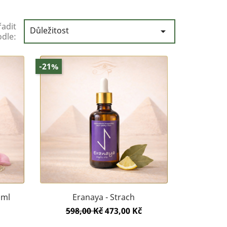
řadit
Důležitost

dle:
-21%
0ml
Eranaya - Strach
Běžná
Cena
598,00 Kč
473,00 Kč
cena