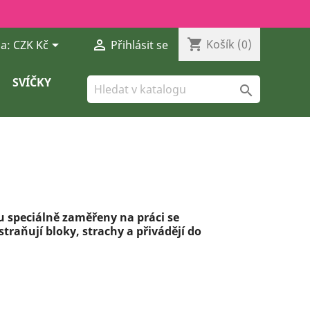
shopping_cart


Košík
(0)
a:
CZK Kč
Přihlásit se
SVÍČKY

u speciálně zaměřeny na práci se
aňují bloky, strachy a přivádějí do