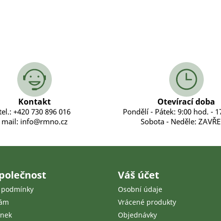
Kontakt
Otevírací doba
tel.: +420 730 896 016
Pondělí - Pátek: 9:00 hod. - 1
mail: info@rmno.cz
Sobota - Neděle: ZAVŘ
polečnost
Váš účet
 podmínky
Osobní údaje
nám
Vrácené produkty
ánek
Objednávky