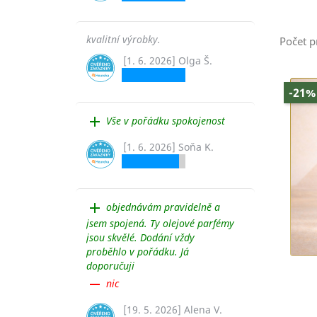
kvalitní výrobky.
Počet p
[1. 6. 2026] Olga Š.
-21%
add
Vše v pořádku spokojenost
[1. 6. 2026] Soňa K.
add
objednávám pravidelně a
jsem spojená. Ty olejové parfémy
jsou skvělé. Dodání vždy
proběhlo v pořádku. Já
doporučuji
remove
nic
[19. 5. 2026] Alena V.