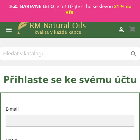
⛱️🌊
BAREVNÉ LÉTO
je tu! Užijte si ho se slevou
21 % na
vše
shopping_cart



Přihlaste se ke svému účtu
E-mail