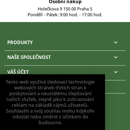
Osobní nákup
Holečkova 9 150 00 Praha 5
Pondělí - Pátek: 9:00 hod. - 17:00 hod.
PRODUKTY

NAŠE SPOLEČNOST

VÁŠ ÚČET

Tento web využívá sledovací technologie
KONTAKTNÍ ÚDAJE
webových stránek třetích stran k
poskytování a neustálému zlepšování
našich služeb, stejně jako k zobrazování
reklam na základě zájmů uživatelů.
Souhlasím a svůj souhlas mohu kdykoliv
odvolat nebo změnit s účinkem do
NASTAVENÍ COOKIES
budoucna.
© 2026 - RM NATURAL OILS S.R.O.