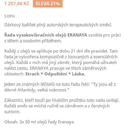
1 257,00 Kč
SLEVA 21%
S DPH
Dárkový balíček plný autorských terapeutických směsí.
Řada vysokovibračních olejů ERANAYA
vznikla pro práci
s tělem a osobním příběhem.
Každý z olejů se aplikuje po dobu 21 dní dle pravidel. Tato
řada je vytvořena kompozičně z lisovaných a esenciálních
olejů. Každá z nich má jiný záměr, který pomáhá uživateli
nalézt cestu. ERANAYA pracuje ve třech záměrových
oblastech:
Strach * Odpuštění * Láska.
Jeden ze známých léčitelů na tuto řadu řekl: "Ty jsou až z
dávné Atlantidy, velká vzácnost."
Zákazníci, kteří touží po hlubším prožitku tuto sadu uvítají.
Každá směs se míchá ručně se záměrem a z čerstvých
surovin.
Obsah: 3x 50 ml olejů řady Eranaya