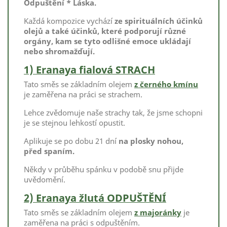
Odpuštění * Láska.
Každá kompozice vychází
ze spirituálních účinků
olejů a také účinků, které podporují různé
orgány, kam se tyto odlišné emoce ukládají
nebo shromažďují.
1) Eranaya fialová STRACH
Tato směs se základním olejem
z černého kmínu
je zaměřena na práci se strachem.
Lehce zvědomuje naše strachy tak, že jsme schopni
je se stejnou lehkostí opustit.
Aplikuje se po dobu 21 dní
na plosky nohou,
před spaním.
Někdy v průběhu spánku v podobě snu přijde
uvědomění.
2) Eranaya žlutá ODPUŠTĚNÍ
Tato směs se základním olejem
z majoránky
je
zaměřena na práci s odpuštěním.