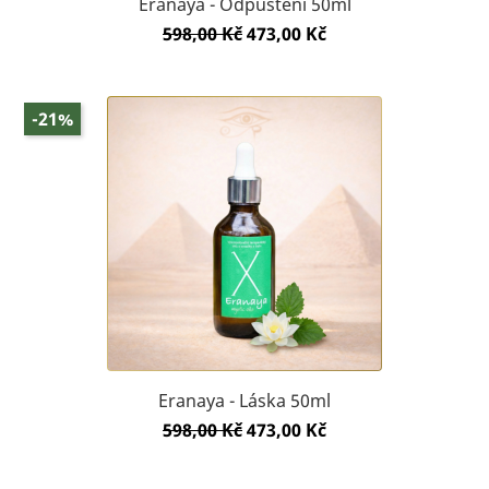
Eranaya - Odpuštění 50ml
Běžná
Cena
598,00 Kč
473,00 Kč
cena
-21%
Eranaya - Láska 50ml
Běžná
Cena
598,00 Kč
473,00 Kč
cena