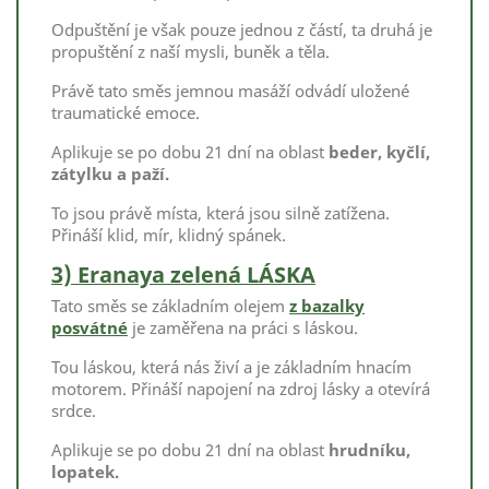
Odpuštění je však pouze jednou z částí, ta druhá je
propuštění z naší mysli, buněk a těla.
Právě tato směs jemnou masáží odvádí uložené
traumatické emoce.
Aplikuje se po dobu 21 dní na oblast
beder, kyčlí,
zátylku a paží.
To jsou právě místa, která jsou silně zatížena.
Přináší klid, mír, klidný spánek.
3) Eranaya zelená LÁSKA
Tato směs se základním olejem
z bazalky
posvátné
je zaměřena na práci s láskou.
Tou láskou, která nás živí a je základním hnacím
motorem. Přináší napojení na zdroj lásky a otevírá
srdce.
Aplikuje se po dobu 21 dní na oblast
hrudníku,
lopatek.