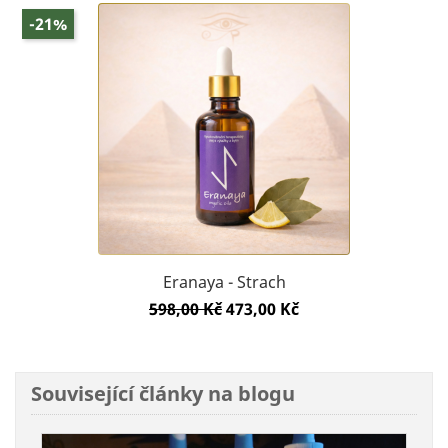
-21%
Eranaya - Strach
Běžná
Cena
598,00 Kč
473,00 Kč
cena
Související články na blogu