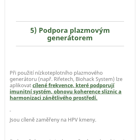
5) Podpora plazmovým
generátorem
Při použití nízkoteplotního plazmového
generátoru (např. Rifetech, Biohack System) lze
aplikovat
cílené frekvence, které podporují
imunitní systém, obnovu koherence sliznic a
harmonizaci zánětlivého prostředí.
Jsou cíleně zaměřeny na HPV kmeny.