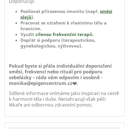
Doporučuji:
Posilovat přirozenou imunitu (např.
směsí
olejů
).
Pracovat se vztahem k vlastnímu tělu a
hranicím.
Využít
cílenou frekvenční terapii.
Dopřát si podporu (terapeutickou,
gynekologickou, výživovou).
Pokud byste si přála individuální doporučení
směsí, frekvencí nebo rituál pro podporu
sebelásky – ráda vám odpovím i osobně -
monika@epigencentrum.cz❤️.
Sdílené informace vnímáme jako inspiraci na cestě
k harmonii těla i duše. Nenahrazují však péči
lékaře ani odbornou zdravotní pomoc.