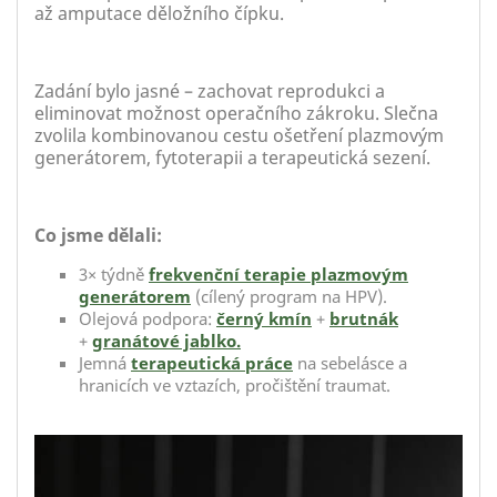
až amputace děložního čípku.
Zadání bylo jasné – zachovat reprodukci a
eliminovat možnost operačního zákroku. Slečna
zvolila kombinovanou cestu ošetření plazmovým
generátorem, fytoterapii a terapeutická sezení.
Co jsme dělali:
3× týdně
frekvenční terapie plazmovým
generátorem
(cílený program na HPV).
Olejová podpora:
černý kmín
+
brutnák
+
granátové jablko.
Jemná
terapeutická práce
na sebelásce a
hranicích ve vztazích, pročištění traumat.