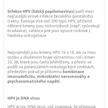
Infekce HPV (lidský papilomavirus)
patří mezi
nejčastější virové infekce ženského genitálního
traktu. Existuje více než 200 typů HPV, přičemž
některé kmeny jsou nízkorizikové (např. způsobují
bradavice), zatímco jiné jsou vysoce rizikové z
hlediska onkogeneze.
Nejznámější jsou kmeny HPV 16 a 18, ale za mou
osobu a zkušenost hraje významnou roli i kmen
33, 38, které jsou často přehlíženy, a přesto se
podílí na potenciálních onkologických změnách,
především pokud je přítomna
kombinace
imunodeficitu, mikrobiální nerovnováhy a
psychosomatického napětí.
HPV je DNA virus
HPV je tzv. DNA virus, což znamená, že přepisuje