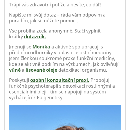
Trápí vás zdravotní potíže a nevíte, co dál?
Napište mi svůj dotaz – ráda vám odpovím a
poradím, jak si můžete pomoci.
Vše probíhá zcela anonymně. Stačí vyplnit
krátký
dotazník.
Jmenuji se
Monika
a aktivně spolupracuji s
předními odborníky v oblasti celostní medicíny.
Jsem členkou soukromé praxe funkční medicíny,
kde se aktivně podílím na výzkumech, jak ovlivňují
vůně
a
lisované oleje
detoxikaci organismu.
Poskytuji
osobní konzultační praxi.
Propojuji
funkčně psychoterapii s detoxikací rostlinnými a
esenciálními oleji - tím se napojuji na systém
vycházející z Epigenetiky.