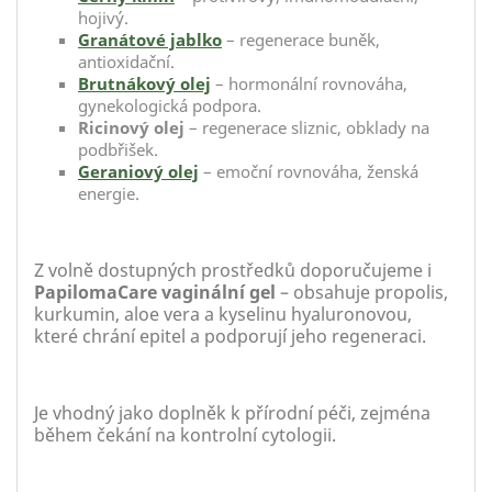
hojivý.
Granátové jablko
– regenerace buněk,
antioxidační.
Brutnákový olej
– hormonální rovnováha,
gynekologická podpora.
Ricinový olej
– regenerace sliznic, obklady na
podbřišek.
Geraniový olej
– emoční rovnováha, ženská
energie.
Z volně dostupných prostředků doporučujeme i
PapilomaCare vaginální gel
– obsahuje propolis,
kurkumin, aloe vera a kyselinu hyaluronovou,
které chrání epitel a podporují jeho regeneraci.
Je vhodný jako doplněk k přírodní péči, zejména
během čekání na kontrolní cytologii.