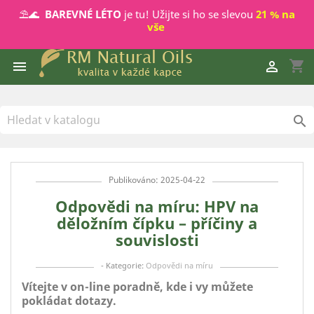
⛱️🌊
BAREVNÉ LÉTO
je tu! Užijte si ho se slevou
21 % na
vše
shopping_cart



Publikováno: 2025-04-22
Odpovědi na míru: HPV na
děložním čípku – příčiny a
souvislosti
- Kategorie:
Odpovědi na míru
Vítejte v on-line poradně, kde i vy můžete
pokládat dotazy.