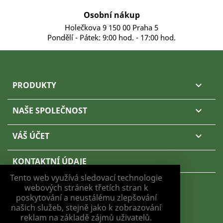
Osobní nákup
Holečkova 9 150 00 Praha 5
Pondělí - Pátek: 9:00 hod. - 17:00 hod.
PRODUKTY

NAŠE SPOLEČNOST

VÁŠ ÚČET

KONTAKTNÍ ÚDAJE
Tento web využívá sledovací technologie
webových stránek třetích stran k
poskytování a neustálému zlepšování
našich služeb, stejně jako k zobrazování
NASTAVENÍ COOKIES
reklam na základě zájmů uživatelů.