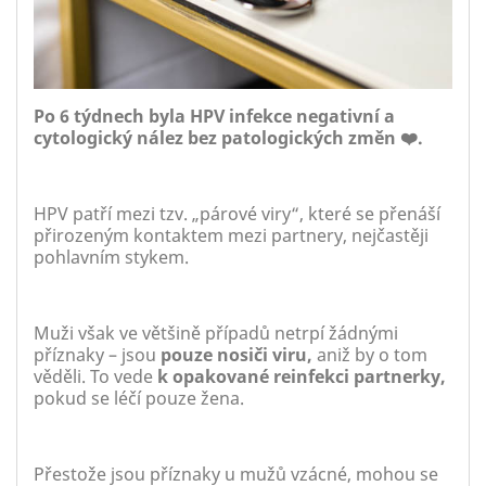
Po 6 týdnech byla HPV infekce negativní a
cytologický nález bez patologických změn ❤️.
HPV patří mezi tzv. „párové viry“, které se přenáší
přirozeným kontaktem mezi partnery, nejčastěji
pohlavním stykem.
Muži však ve většině případů netrpí žádnými
příznaky – jsou
pouze nosiči viru,
aniž by o tom
věděli. To vede
k opakované reinfekci partnerky,
pokud se léčí pouze žena.
Přestože jsou příznaky u mužů vzácné, mohou se