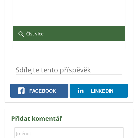
search
Číst více
Sdílejte tento příspěvěk
FACEBOOK
LINKEDIN
Přidat komentář