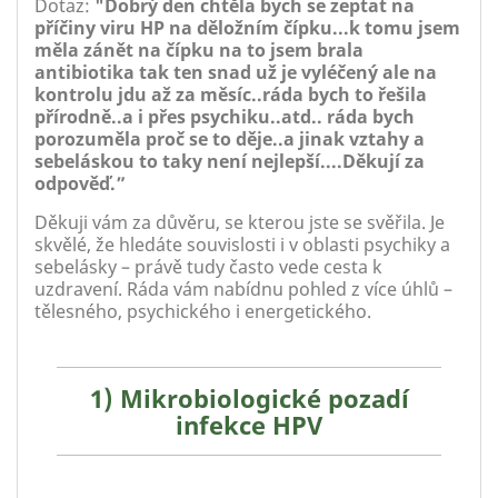
Dotaz:
"Dobrý den chtěla bych se zeptat na
příčiny viru HP na děložním čípku...k tomu jsem
měla zánět na čípku na to jsem brala
antibiotika tak ten snad už je vyléčený ale na
kontrolu jdu až za měsíc..ráda bych to řešila
přírodně..a i přes psychiku..atd.. ráda bych
porozuměla proč se to děje..a jinak vztahy a
sebeláskou to taky není nejlepší....Děkují za
odpověď.”
Děkuji vám za důvěru, se kterou jste se svěřila. Je
skvělé, že hledáte souvislosti i v oblasti psychiky a
sebelásky – právě tudy často vede cesta k
uzdravení. Ráda vám nabídnu pohled z více úhlů –
tělesného, psychického i energetického.
1) Mikrobiologické pozadí
infekce HPV