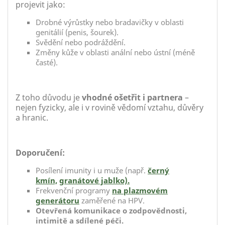
projevit jako:
Drobné výrůstky nebo bradavičky v oblasti
genitálií (penis, šourek).
Svědění nebo podráždění.
Změny kůže v oblasti anální nebo ústní (méně
časté).
Z toho důvodu je
vhodné ošetřit i partnera
–
nejen fyzicky, ale i v rovině vědomí vztahu, důvěry
a hranic.
Doporučení:
Posílení imunity i u muže (např.
černý
kmín,
granátové jablko).
Frekvenční programy
na plazmovém
generátoru
zaměřené na HPV.
Otevřená komunikace o zodpovědnosti,
intimitě a sdílené péči.