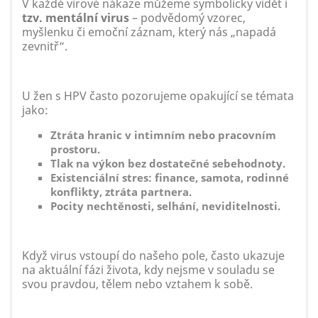
V každé virové nákaze můžeme symbolicky vidět i
tzv. mentální virus
– podvědomý vzorec,
myšlenku či emoční záznam, který nás „napadá
zevnitř“.
U žen s HPV často pozorujeme opakující se témata
jako:
Ztráta hranic v intimním nebo pracovním
prostoru.
Tlak na výkon bez dostatečné sebehodnoty.
Existenciální stres: finance, samota, rodinné
konflikty, ztráta partnera.
Pocity nechtěnosti, selhání, neviditelnosti.
Když virus vstoupí do našeho pole, často ukazuje
na aktuální fázi života, kdy nejsme v souladu se
svou pravdou, tělem nebo vztahem k sobě.