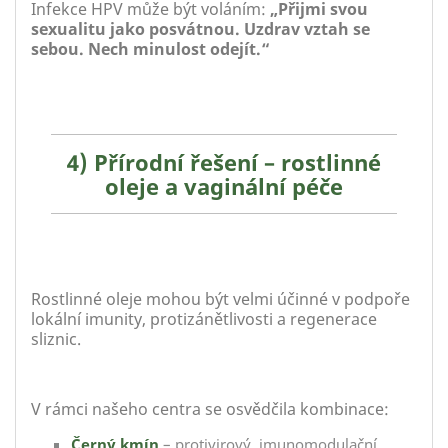
Infekce HPV může být voláním:
„Přijmi svou
sexualitu jako posvátnou. Uzdrav vztah se
sebou. Nech minulost odejít.“
4) Přírodní řešení – rostlinné
oleje a vaginální péče
Rostlinné oleje mohou být velmi účinné v podpoře
lokální imunity, protizánětlivosti a regenerace
sliznic.
V rámci našeho centra se osvědčila kombinace:
Černý kmín
– protivirový, imunomodulační,