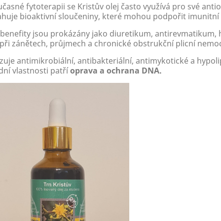
časné fytoterapii se Kristův olej často využívá pro své antio
huje bioaktivní sloučeniny, které mohou podpořit imunitní
 benefity jsou prokázány jako diuretikum, antirevmatikum,
 při zánětech, průjmech a chronické obstrukční plicní nemo
uje antimikrobiální, antibakteriální, antimykotické a hypoli
ní vlastnosti patří
oprava a ochrana DNA.