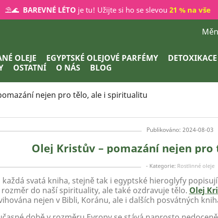
⛱️🌊
BAREVNÉ LÉTO
je tu! Užijte si ho se slevou
21 % na vše
Měn
NÉ OLEJE
EGYPTSKÉ OLEJOVÉ PARFÉMY
DETOXIKACE
Y
OSTATNÍ
O NÁS
BLOG
pomazání nejen pro tělo, ale i spiritualitu
Publikováno: 2024-08-03
Olej Kristův – pomazání nejen pro tě
- Kategorie:
Rostlinné oleje
každá svatá kniha, stejně tak i egyptské hieroglyfy popisují
 rozměr do naší spirituality, ale také ozdravuje tělo.
Olej Kr
vihována nejen v Bibli, Koránu, ale i dalších posvátných kni
učasné době v rozměru Evropy se stává naprosto nedoceně