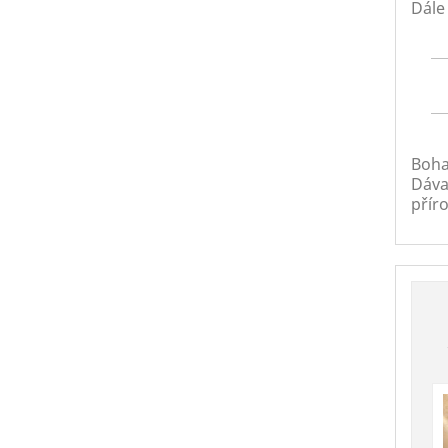
Dále
Boha
Dávaj
přír