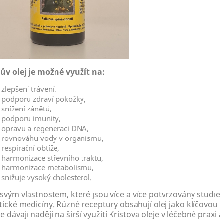
tův olej je možné využít na:
zlepšení trávení,
podporu zdraví pokožky,
snížení zánětů,
podporu imunity,
opravu a regeneraci DNA,
rovnováhu vody v organismu,
respirační obtíže,
harmonizace střevního traktu,
harmonizace metabolismu,
snižuje vysoký cholesterol.
svým vlastnostem, které jsou více a více potvrzovány studiem
stické medicíny. Různé receptury obsahují olej jako klíčovo
e dávají naději na širší využití Kristova oleje v léčebné prax