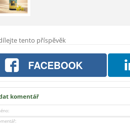
dílejte tento příspěvěk
FACEBOOK
idat komentář