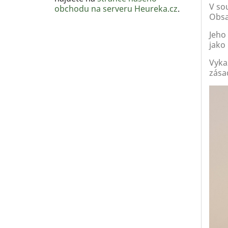
V sou
obchodu na serveru Heureka.cz
.
Obsa
Jeho
jako
Vykaz
zásad