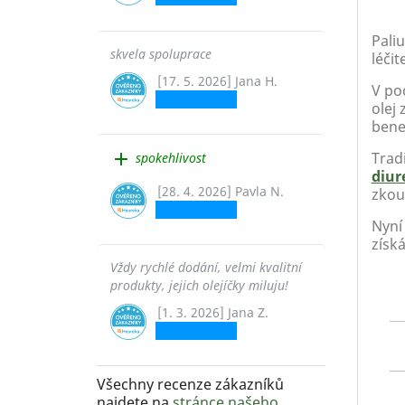
Paliu
skvela spoluprace
léčit
[17. 5. 2026] Jana H.
V pod
olej
benef
add
Tradi
spokehlivost
diur
[28. 4. 2026] Pavla N.
zkou
Nyní 
získá
Vždy rychlé dodání, velmi kvalitní
produkty, jejich olejíčky miluju!
[1. 3. 2026] Jana Z.
Všechny recenze zákazníků
najdete na
stránce našeho