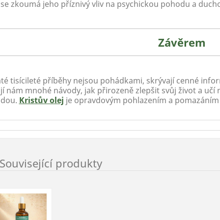
 se zkoumá jeho příznivý vliv na psychickou pohodu a ducho
Závěrem
té tisícileté příběhy nejsou pohádkami, skrývají cenné inf
í nám mnohé návody, jak přirozeně zlepšit svůj život a učí 
odou.
Kristův olej
je opravdovým pohlazením a pomazáním pr
Související produkty