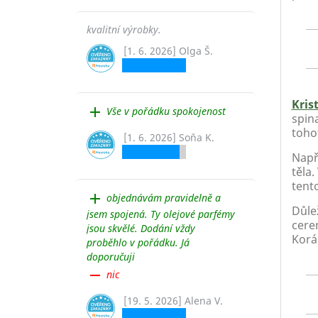
kvalitní výrobky.
[1. 6. 2026] Olga Š.
Kris
add
Vše v pořádku spokojenost
spina
toho
[1. 6. 2026] Soňa K.
Např
těla.
tent
add
objednávám pravidelně a
Důlež
jsem spojená. Ty olejové parfémy
cerem
jsou skvělé. Dodání vždy
Korá
proběhlo v pořádku. Já
doporučuji
remove
nic
[19. 5. 2026] Alena V.