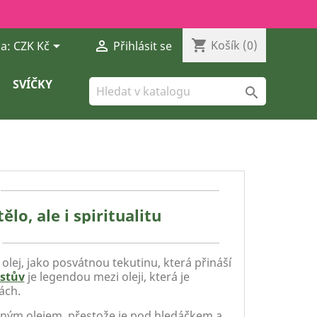
shopping_cart


Košík
(0)
a:
CZK Kč
Přihlásit se
SVÍČKY

lo, ale i spiritualitu
 olej, jako posvátnou tekutinu, která přináší
istův
je legendou mezi oleji, která je
hách.
ným olejem, přestože je pod hledáčkem a