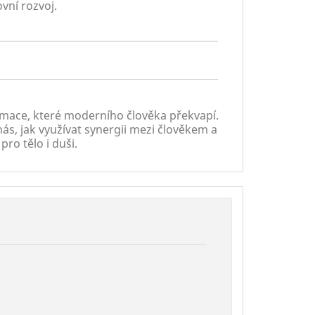
vní rozvoj.
ormace, které moderního člověka překvapí.
nás, jak využívat synergii mezi člověkem a
o tělo i duši.