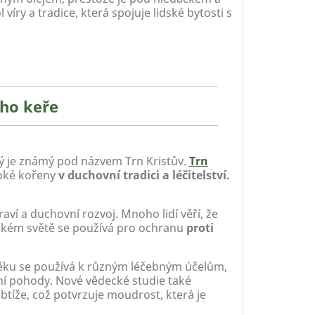
víry a tradice, která spojuje lidské bytosti s
ho keře
rý je známý pod názvem Trn Kristův.
Trn
boké kořeny
v duchovní tradici a léčitelství.
ví a duchovní rozvoj. Mnoho lidí věří, že
ámském světě se používá pro ochranu
proti
rověku se používá k různým léčebným účelům,
ní pohody. Nové vědecké studie také
obtíže, což potvrzuje moudrost, která je