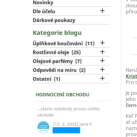
Novinky
zkoum

Dle účelu
přír
Dárkové poukazy
Kategorie blogu

Úplňkové koučování
(11)

Rostlinné oleje
(25)

Olejové parfémy
(7)

Odpovědi na míru
(2)
Nená
Krist

Ostatní
(1)
Pro t
Je p
HODNOCENÍ OBCHODU
jeho
čern
…skvelo zvládnutý proces celého
obchodu
Keř 
ať u
[15. 6. 2026] Jana F.
nazna
prově