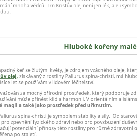
ání mnoha vědců. Trn Kristův olej není jen lék, ale i symbol 
odou.
Hluboké kořeny malé
padný keř se žlutými květy, je zdrojem vzácného oleje, kte
ův olej,
získávaný z rostliny Paliurus spina-christi, má hlu
isíce let se používám v lidovém léčitelství.
ovažován za mocný přírodní prostředek, který podporuje zdra
 užívání může přinést klid a harmonii. V orientálním a isl
é magii a také jako prostředek před uřknutím.
Paliurus spina-christi je symbolem stability a síly. Od sta
ž pro zpevnění fyzického zdraví nebo pro povzbuzení dušev
čují potenciální přínosy této rostliny pro různé zdravotní 
řena po staletí.