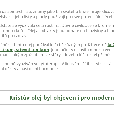
rus spina-christi, známý jako trn svatého kříže, hraje klíčovo
elství se jeho listy a plody používají pro své potenciální léče
statě se využívala celá rostlina. Dávné civilizace se kromě 
 z tohoto keře. Olej a extrakty jsou bohaté na bioživiny a b
itů pro zdraví.
čně se tento olej používal k léčbě různých potíží, včetně
kož
etikum, střevní tonikum
.
Jeho účinky oslovilo mnoho vědců
mání, jakým způsobem ze sféry lidového léčitelství přenést 
je hojně využíván ve fytoterapii. V lidovém léčitelství se stále
ní očisty a nastolení harmonie.
Kristův olej byl objeven i pro modern