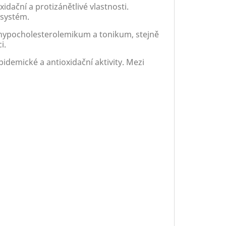
xidační a protizánětlivé vlastnosti.
 systém.
 hypocholesterolemikum a tonikum, stejně
ci.
pidemické a antioxidační aktivity. Mezi