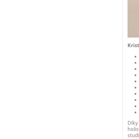
Kris
Díky 
holi
studi