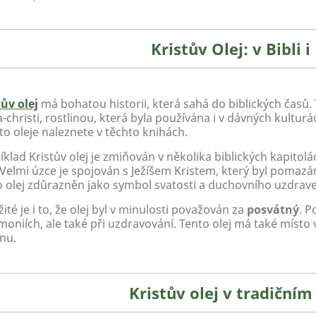
Kristův Olej: v Bibli 
tův olej
má bohatou historii, která sahá do biblických časů. 
-christi, rostlinou, která byla používána i v dávných kulturá
to oleje naleznete v těchto knihách.
íklad Kristův olej je zmiňován v několika biblických kapito
 Velmi úzce je spojován s Ježíšem Kristem, který byl pomazán
o olej zdůrazněn jako symbol svatosti a duchovního uzdrav
ité je i to, že olej byl v minulosti považován za
posvátný
. P
oniích, ale také při uzdravování. Tento olej má také místo v
nu.
Kristův olej v tradičním 