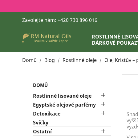
Zavolejte nám:
+420 730 896 016
ROSTLINNÉ LISOVA
DÁRKOVÉ POUKAZ
Domů
Blog
Rostlinné oleje
Olej Kristův – 
DOMŮ

Rostlinné lisované oleje

Egyptské olejové parfémy

Detoxikace
Snad 
vyšší
Svíčky
vyzd

Ostatní
V so