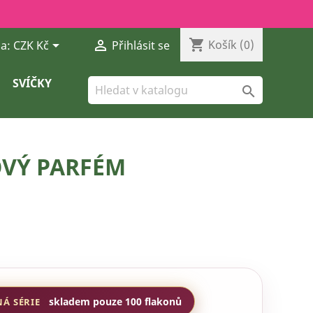
shopping_cart


Košík
(0)
a:
CZK Kč
Přihlásit se
SVÍČKY

OVÝ PARFÉM
skladem pouze 100 flakonů
NÁ SÉRIE