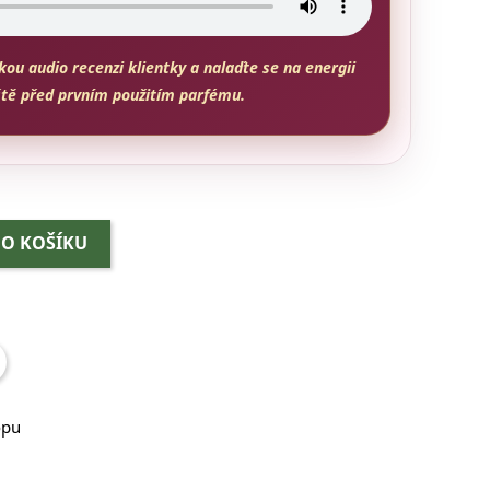
kou audio recenzi klientky a nalaďte se na energii
tě před prvním použitím parfému.
DO KOŠÍKU
opu