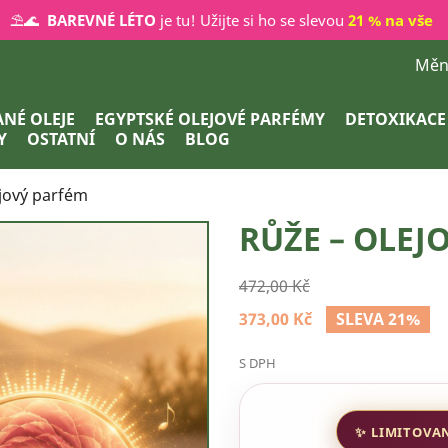
⛱️🌊
BAREVNÉ LÉTO
je tu! Užijte si ho se slevou
21 % na vše
Měn
NÉ OLEJE
EGYPTSKÉ OLEJOVÉ PARFÉMY
DETOXIKACE
Y
OSTATNÍ
O NÁS
BLOG
jový parfém
RŮŽE – OLEJ
472,00 Kč
373,00 Kč
SLEVA 21%
S DPH
✨ LIMITOVA