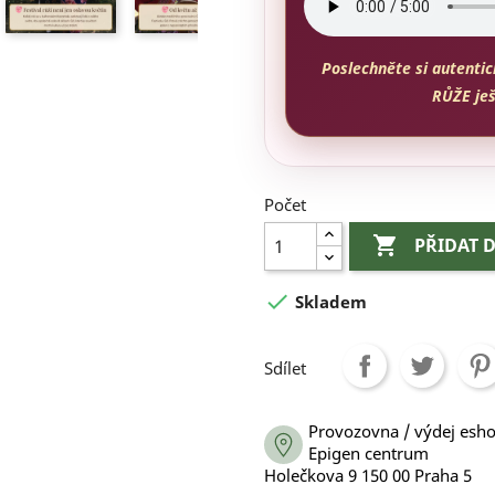
Poslechněte si autentic
RŮŽE ješ
Počet

PŘIDAT 

Skladem
Sdílet
Provozovna / výdej esh
Epigen centrum
Holečkova 9 150 00 Praha 5