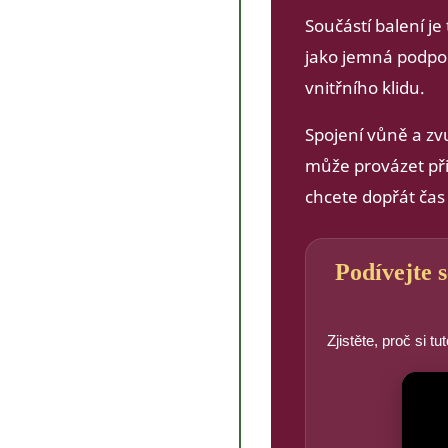
Součástí balení j
jako jemná podpor
vnitřního klidu.
Spojení vůně a zvu
může provázet při r
chcete dopřát čas
Podívejte 
Zjistěte, proč si 