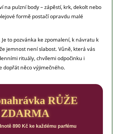
 na pulzní body – zápěstí, krk, dekolt nebo
 olejové formě postačí opravdu malé
 Je to pozvánka ke zpomalení, k návratu k
že jemnost není slabost. Vůně, která vás
nními rituály, chvílemi odpočinku i
te dopřát něco výjimečného.
onahrávka RŮŽE
ZDARMA
dnotě 890 Kč ke každému parfému