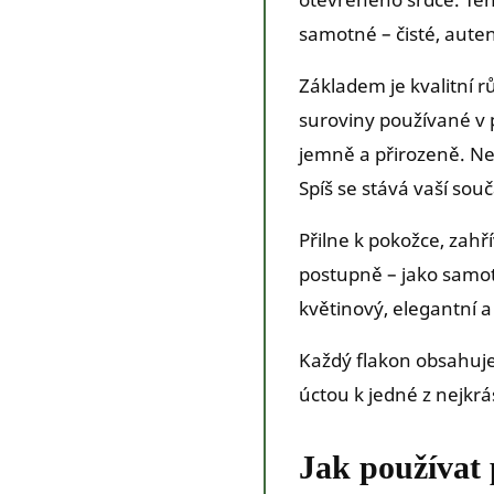
samotné – čisté, auten
Základem je kvalitní rů
suroviny používané v 
jemně a přirozeně. Ne
Spíš se stává vaší souč
Přilne k pokožce, zahř
postupně – jako samo
květinový, elegantní a 
Každý flakon obsahuj
úctou k jedné z nejkrá
Jak používat