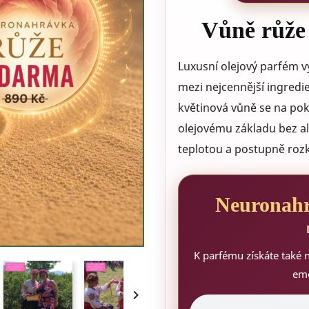
Vůně růže v
Luxusní olejový parfém vy
mezi nejcennější ingredi
květinová vůně se na pok
olejovému základu bez alk
teplotou a postupně rozk
Neurona
K parfému získáte také
emo
