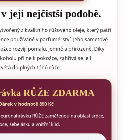
 její nejčistší podobě.
tvořený z kvalitního růžového oleje, který patří
ence používané v parfumérství. Jeho sametově
ožce rozvíjí pomalu, jemně a přirozeně. Díky
oholu přilne k pokožce, zahřívá se její
vétá do plných tónů růže.
hrávka RŮŽE ZDARMA
Dárek v hodnotě 890 Kč
 neuronahrávku RŮŽE zaměřenou na oblast srdce,
ce, sebelásku a vnitřní klid.