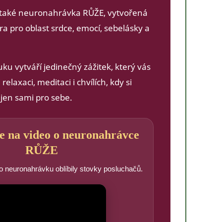
e také neuronahrávka RŮŽE, vytvořená
a pro oblast srdce, emocí, sebelásky a
ku vytváří jedinečný zážitek, který vás
elaxaci, meditaci i chvílích, kdy si
 jen sami pro sebe.
se na video o neuronahrávce
RŮŽE
tuto neuronahrávku oblíbily stovky posluchačů.