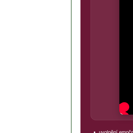
uvolnění emoční