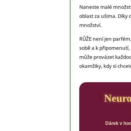
Naneste malé množství
oblast za ušima. Díky
množství.
RŮŽE není jen parfém.
sobě a k připomenutí, 
může provázet každode
okamžiky, kdy si chce
Neur
Dárek v ho