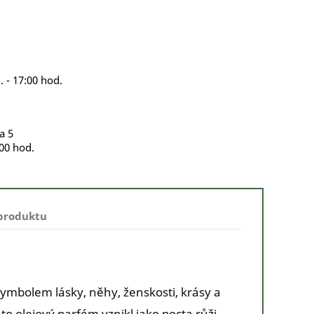
. - 17:00 hod.
a 5
:00 hod.
 produktu
 symbolem lásky, něhy, ženskosti, krásy a
o olejový parfém vznikl jako pocta růži