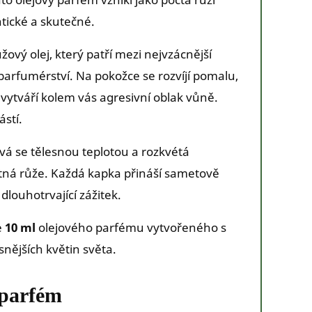
tické a skutečné.
žový olej, který patří mezi nejvzácnější
parfumérství. Na pokožce se rozvíjí pomalu,
vytváří kolem vás agresivní oblak vůně.
ástí.
ívá se tělesnou teplotou a rozkvétá
tná růže. Každá kapka přináší sametově
dlouhotrvající zážitek.
e
10 ml
olejového parfému vytvořeného s
snějších květin světa.
 parfém