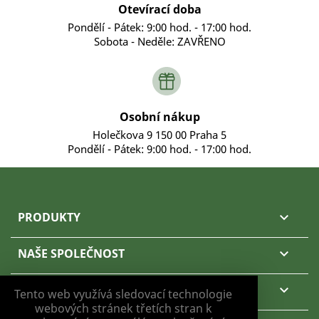
Otevírací doba
Pondělí - Pátek: 9:00 hod. - 17:00 hod.
Sobota - Neděle: ZAVŘENO
Osobní nákup
Holečkova 9 150 00 Praha 5
Pondělí - Pátek: 9:00 hod. - 17:00 hod.
PRODUKTY

NAŠE SPOLEČNOST

VÁŠ ÚČET

Tento web využívá sledovací technologie
webových stránek třetích stran k