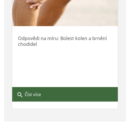
Odpovědi na míru: Bolest kolen a brnění
chodidel
search
Číst více