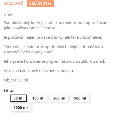
392,00 Kč
SLEVA 21%
S DPH
Santalový olej, který je arabskou medicínou doporučován
jako součást domácí lékárny.
Je používán nejen pro své účinky, ale také v kosmetice.
Tento olej je jedním ze spirituálních olejů a přináší nám
uzemnění v čase tady a teď.
Jeho pravá konzistence připomíná svou strukturou med.
Více o vlastnostech naleznete v popisu.
Objem: 50 ml
Litráž
50 ml
100 ml
200 ml
500 ml
1000 ml