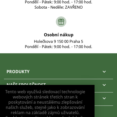
Pondělí - Pátek: 9:00 hod. - 17:00 hod.
Sobota - Neděle: ZAVŘENO
Osobní nákup
Holečkova 9 150 00 Praha 5
Pondělí - Pátek: 9:00 hod. - 17:00 hod.
PRODUKTY

NAŠE SPOLEČNOST

Tento web využívá sledovací technologie
webových stránek třetích stran k
VÁŠ ÚČET

poskytování a neustálému zlepšování
našich služeb, stejně jako k zobrazování
KONTAKTNÍ ÚDAJE
reklam na základě zájmů uživatelů.