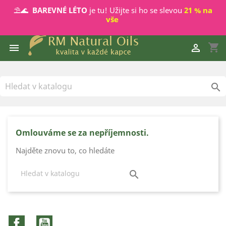
⛱️🌊
BAREVNÉ LÉTO
je tu! Užijte si ho se slevou
21 % na
vše
shopping_cart



Omlouváme se za nepříjemnosti.
Najděte znovu to, co hledáte

Facebook
YouTube